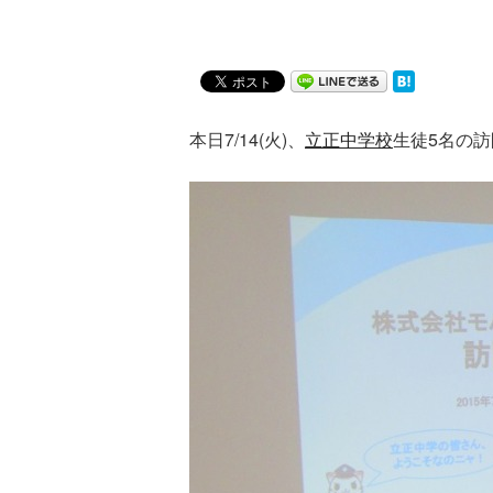
本日7/14(火)、
立正中学校
生徒5名の