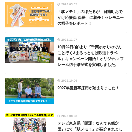
2026.03.05
「駅メモ！」のほたるが「日南町おで
かけ応援係 係長」に着任！セレモニー
の様子をレポート！
2025.11.07
10月24日(金)より『千葉ゆかりのでん
こと行く♪まるっとちば鉄道トラベ
ル』キャンペーン開始！オリジナル フ
レーム切手贈呈式を実施しました。
2025.10.06
2027年度新卒採用が始まりました！
2025.08.28
テレビ東京系『開運！なんでも鑑定
団』にて「駅メモ！」が紹介されまし