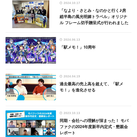
2024.10.17
「なより・さとみ・なのかと行く♪房
総半島の風光明媚トラベル」オリジナ
ル フレーム切手贈呈式が行われました
2024.06.13
「駅メモ！」10周年
2024.04.19
過去最高の売上高を超えて、「駅メ
モ！」を進化させる
2023.10.13
同期・会社への理解が深まった！ モバ
ファクの2024年度新卒内定式・懇親会
レポート