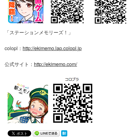
「ステーションメモリーズ！」
colopl：
http://ekimemo.lap.colopl.jp
公式サイト：
http://ekimemo.com/