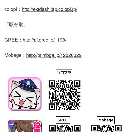
colopl：
http://ekidash.lap.colopl.jp/
「駅奪取」
GREE：
http://pf.gree.jp/1198/
Mobage：
http://pf.mbga.jp/12020329