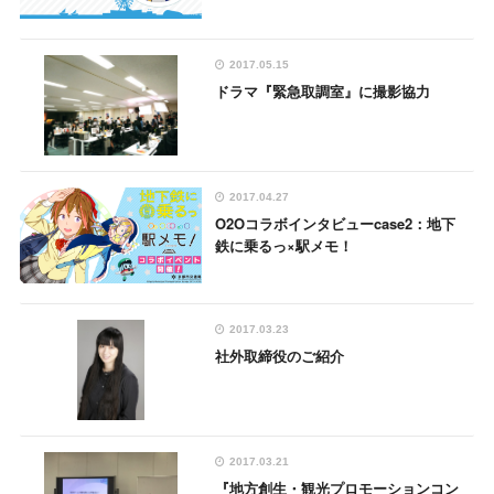
2017.05.15
ドラマ『緊急取調室』に撮影協力
2017.04.27
O2Oコラボインタビューcase2：地下
鉄に乗るっ×駅メモ！
2017.03.23
社外取締役のご紹介
2017.03.21
『地方創生・観光プロモーションコン